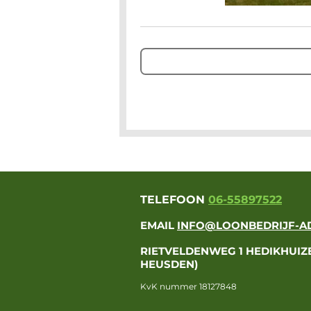
TELEFOON
06-55897522
EMAI
L
INFO@LOONBEDRIJF-AD
RIETVELDENWEG 1 HEDIKHUIZE
HEUSDEN)
KvK nummer 18127848