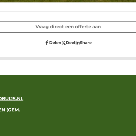
Vraag direct een offerte aan
Delen
Deel
Share
BUIJS.NL
N (GEM.