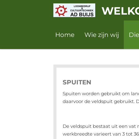
Ga
WELKO
direct
naar
de
Home
Wie zijn wij
Di
hoofdinhoud
SPUITEN
Spuiten worden gebruikt om land
daarvoor de veldspuit gebruikt.
De veldspuit bestaat uit een vat
werkbreedte varieert van 3 tot 3